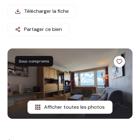
estimation
Télécharger la fiche
nos
Partager ce bien
prestations
partenaires
informations
Sous-compromis
station
contact
Afficher toutes les photos