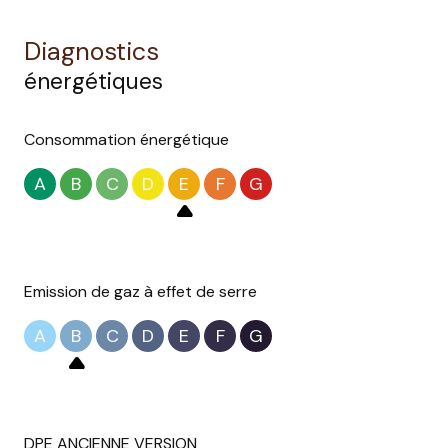
Diagnostics
énergétiques
Consommation énergétique
A
B
C
D
E
F
G
Emission de gaz à effet de serre
A
B
C
D
E
F
G
DPE ANCIENNE VERSION