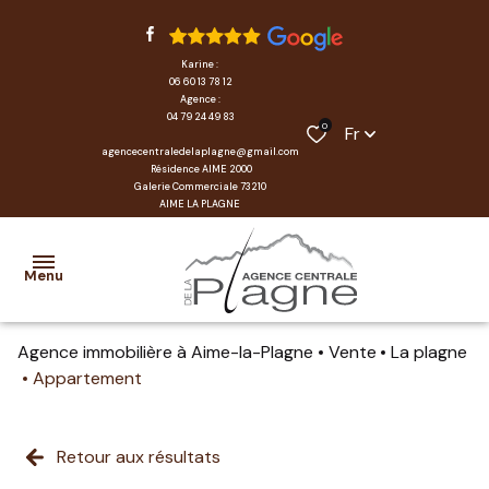
Karine :
06 60 13 78 12
Agence :
04 79 24 49 83
0
Fr
agencecentraledelaplagne@gmail.com
Résidence AIME 2000
Galerie Commerciale 73210
AIME LA PLAGNE
Menu
Agence immobilière à Aime-la-Plagne
Vente
La plagne
accueil
Appartement
locations
Retour aux résultats
transactions