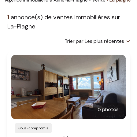
estimation
1
annonce(s) de ventes immobilières sur
nos
La-Plagne
prestations
Trier par Les plus récentes
partenaires
informations
station
contact
5 photos
Sous-compromis