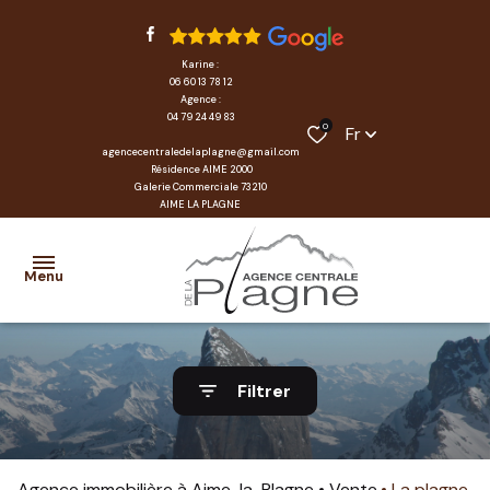
Karine :
06 60 13 78 12
Agence :
04 79 24 49 83
0
Fr
agencecentraledelaplagne@gmail.com
Résidence AIME 2000
Galerie Commerciale 73210
AIME LA PLAGNE
Menu
accueil
Filtrer
locations
transactions
Agence immobilière à Aime-la-Plagne
Vente
La plagne