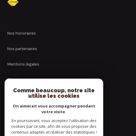
nos honoraires
nos partenaires
mentions légales
plan du site
Comme beaucoup, notre site
utilise les cookies
admin
On aimerait vous accompagner pendant
politique rgpd
votre visite.
En poursuivant, vous acceptez l'utilisation des
cookies par ce site, afin de vous proposer des
cookies
contenus adaptés et réaliser des statistiques !