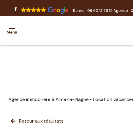
Karine :
06 60 13 78 12
Agence :
0
Menu
accueil
locations
transactions
estimation
Agence immobilière à Aime-la-Plagne
Location vacance
nos
prestations
Retour aux résultats
partenaires