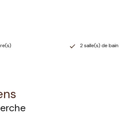
re(s)
2 salle(s) de bain
ens
herche