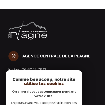
AGENCE CENTRALE DE LA PLAGNE
Karine :
06 60 13 78 12
Agence :
04 79 24 49 83
Comme beaucoup, notre site
agencecentraledelaplagne@gmail.com
utilise les cookies
Résidence AIME 2000
On aimerait vous accompagner pendant
Galerie Commerciale
votre visite.
73210 AIME LA PLAGNE
En poursuivant, vous acceptez l'utilisation des