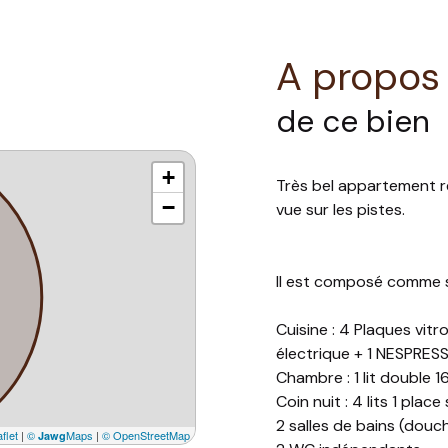
A propos
de ce bien
+
Très bel appartement r
−
vue sur les pistes.
Il est composé comme s
Cuisine : 4 Plaques vitro,
électrique + 1 NESPRES
Chambre : 1 lit double 
Coin nuit : 4 lits 1 pla
2 salles de bains (douc
flet
|
©
Maps
|
© OpenStreetMap
Jawg