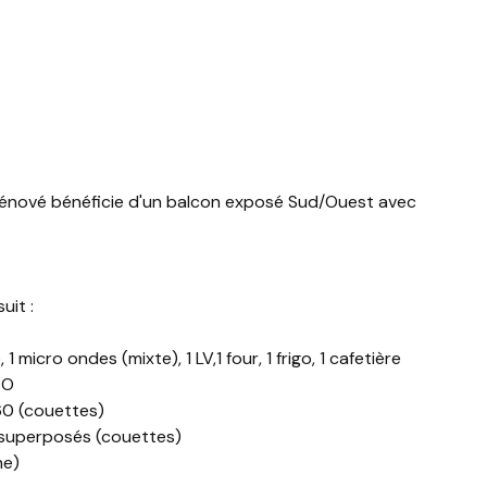
énové bénéficie d'un balcon exposé Sud/Ouest avec
uit :
 1 micro ondes (mixte), 1 LV,1 four, 1 frigo, 1 cafetière
SO
160 (couettes)
ce superposés (couettes)
he)