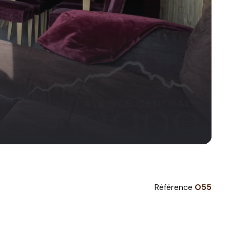
Référence
O55