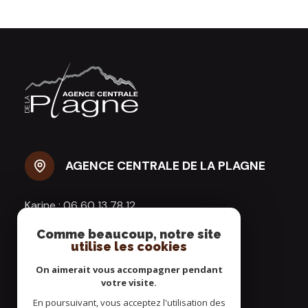
AGENCE CENTRALE DE LA PLAGNE
Karine :
06 60 13 78 12
Agence :
04 79 24 49 83
Comme beaucoup, notre site
agencecentraledelaplagne@gmail.com
utilise les cookies
Résidence AIME 2000
On aimerait vous accompagner pendant
Galerie Commerciale
votre visite.
73210 AIME LA PLAGNE
En poursuivant, vous acceptez l'utilisation des