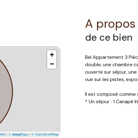
A propos
de ce bien
+
Bel Appartement 3 Pièc
−
double, une chambre ca
ouverte sur séjour, une
vue sur les pistes, exp
Il est composé comme s
* Un séjour : 1 Canapé 
* Une chambre : 1 Lit d
* Une chambre : 4 lits
* Une salle de bains a
* Une cuisine équipée: 4 
flet
|
©
Maps
|
© OpenStreetMap
Jawg