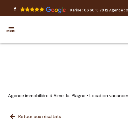
Karine :
06 60 13 78 12
Agence :
0
Menu
accueil
locations
transactions
estimation
Agence immobilière à Aime-la-Plagne
Location vacance
nos
prestations
Retour aux résultats
partenaires