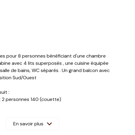
es pour 8 personnes bénéficiant d'une chambre
bine avec 4 lits superposés , une cuisine équipée
 salle de bains, WC séparés . Un grand balcon avec
osition Sud/Ouest
uit :
lit 2 personnes 140 (couette)
ouble en 140 2 personnes (couette)
 superposés (4couchages) (couettes)
vec douche
En savoir plus
plaques induction, un LV, 1 MO, 1 four....1 cafetière