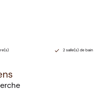
électrique + 1 SENSEO
Il est situé dans la st
peut-être la plus orig
Immeuble situé au pied 
stations différentes qu
tous ses commerces, loi
la station de Plagne Ce
re(s)
2 salle(s) de bain
Cet appartement n'est
ANIMAUX NON ADMIS
PAIEMENT ANCV ACCE
ens
herche