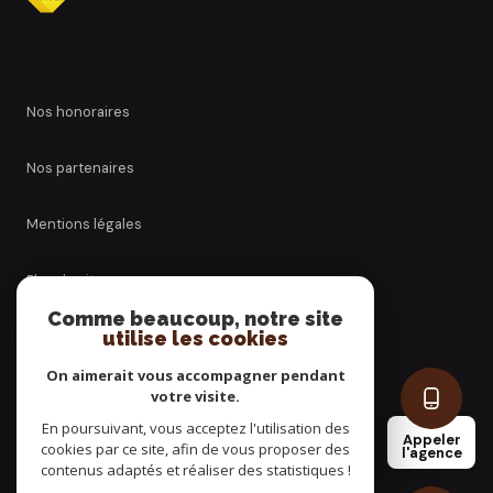
nos honoraires
nos partenaires
mentions légales
plan du site
Comme beaucoup, notre site
utilise les cookies
admin
On aimerait vous accompagner pendant
politique rgpd
votre visite.
En poursuivant, vous acceptez l'utilisation des
Appeler
cookies par ce site, afin de vous proposer des
cookies
l'agence
contenus adaptés et réaliser des statistiques !