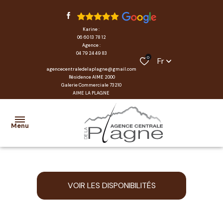
Karine :
06 60 13 78 12
Agence :
04 79 24 49 83
0
Fr
agencecentraledelaplagne@gmail.com
Résidence AIME 2000
Galerie Commerciale 73210
AIME LA PLAGNE
Menu
accueil
VOIR LES DISPONIBILITÉS
locations
transactions