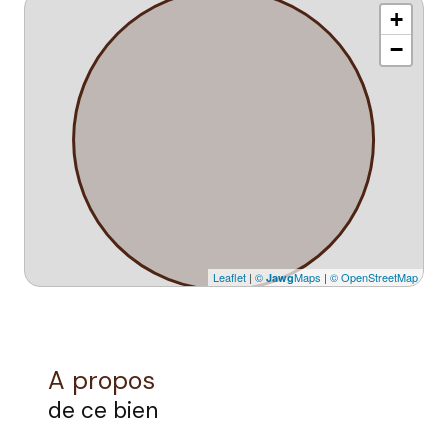
+
−
Leaflet
|
©
Maps
|
© OpenStreetMap
Jawg
A propos
de ce bien