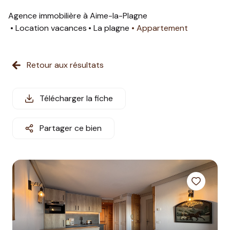
estimation
Agence immobilière à Aime-la-Plagne
Location vacances
La plagne
Appartement
nos
prestations
Retour aux résultats
partenaires
informations
Télécharger la fiche
station
Partager ce bien
contact