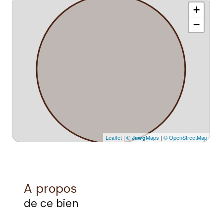
+
−
Leaflet
|
©
Maps
|
© OpenStreetMap
Jawg
A propos
de ce bien