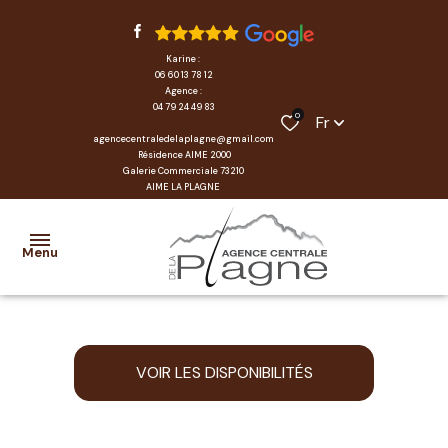
Karine :
06 60 13 78 12
Agence :
04 79 24 49 83
0
Fr
agencecentraledelaplagne@gmail.com
Résidence AIME 2000
Galerie Commerciale 73210
AIME LA PLAGNE
Menu
accueil
VOIR LES DISPONIBILITÉS
locations
transactions