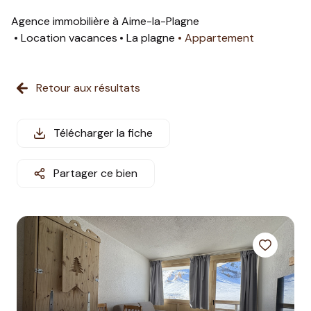
estimation
Agence immobilière à Aime-la-Plagne
Location vacances
La plagne
Appartement
nos
prestations
Retour aux résultats
partenaires
informations
Télécharger la fiche
station
Partager ce bien
contact