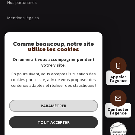
nos partenaires
mentions légales
plan du site
Comme beaucoup, notre site
utilise les cookies
admin
On aimerait vous accompagner pendant
politique rgpd
votre visite.
En poursuivant, vous acceptez l'utilisation des
Appeler
cookies par ce site, afin de vous proposer des
cookies
l'agence
contenus adaptés et réaliser des statistiques !
© 2026 | Tous droits réservés
PARAMÉTRER
Contacter
l'agence
Réalisé par
TOUT ACCEPTER
AGENCE CENTRALE DE LA PLAGNE
Agence