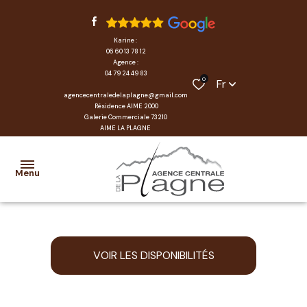
Karine :
06 60 13 78 12
Agence :
04 79 24 49 83
0
Fr
agencecentraledelaplagne@gmail.com
Résidence AIME 2000
Galerie Commerciale 73210
AIME LA PLAGNE
Menu
accueil
VOIR LES DISPONIBILITÉS
locations
transactions