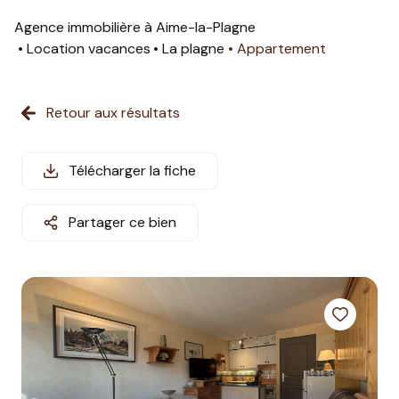
estimation
Agence immobilière à Aime-la-Plagne
Location vacances
La plagne
Appartement
nos
prestations
Retour aux résultats
partenaires
informations
Télécharger la fiche
station
Partager ce bien
contact