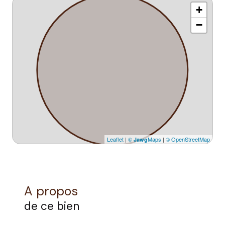
+
−
Leaflet
|
©
Maps
|
© OpenStreetMap
Jawg
A propos
de ce bien