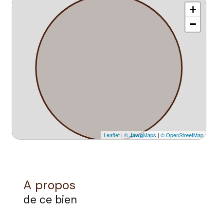
+
−
Leaflet
|
©
Maps
|
© OpenStreetMap
Jawg
A propos
de ce bien