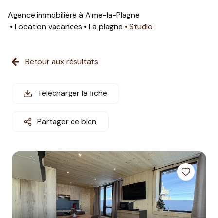
estimation
Agence immobilière à Aime-la-Plagne
Location vacances
La plagne
Studio
nos
prestations
Retour aux résultats
partenaires
informations
Télécharger la fiche
station
Partager ce bien
contact