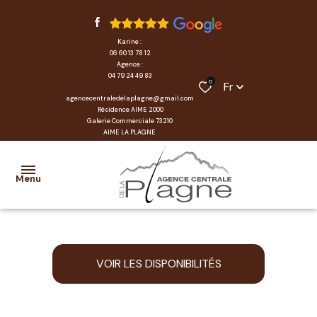
Karine :
06 60 13 78 12
Agence :
04 79 24 49 83
0
Fr
agencecentraledelaplagne@gmail.com
Résidence AIME 2000
Galerie Commerciale 73210
AIME LA PLAGNE
Menu
accueil
VOIR LES DISPONIBILITÉS
locations
transactions